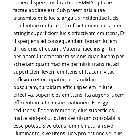
lumen dispersoris bracteae PMMA opticae
factae additae est. Sub praemissis altae
transmissionis lucis, angulus incidentiae lucis
incidentiae mutatur ad refractionem lucis cum
attingit superficiem lucis effectivam emittens. Et
dispergens ad consequendam bonam lucem
diffusionis effectum. Materia haec insignitur
per altam lucem transmissionis quae lucem per
schedam quam maxime permittit transire, ad
superficiem levem emittens efficacem, vitat
reflexum et occupatum et candidam,
obscuram, turbidam efficit speciem in luce
effectiva. superficies emittens, ita augens lucem
efficientiam et consummationem Energy
reducens. Eodem tempore, eius superficies
matte anti-pollutio, lenis et uisum consolabilis
esse potest. Sive utens lumine naturali sive
illuminante, sive utens luce/proiectione vel aliis