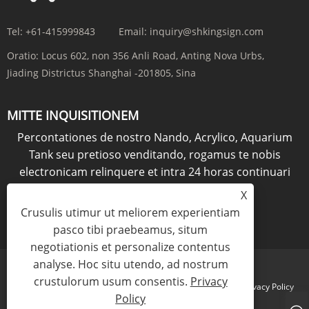
Tel:
+61-415999843
Email:
inquiry@shkingsign.com
Oratio:
Locus 602, non 356 Anli Road, Anting Nova Urbs,
Jiading Districtus Shanghai -201805, Sina
MITTE INQUISITIONEM
Percontationes de nostro Nando, Acrylico, Aquarium
Tank seu pretioso venditando, rogamus te nobis
electronicam relinquere et intra 24 horas continuari
erimus.
X
Crusulis utimur ut meliorem experientiam
QUAESTIO NOW
pasco tibi praebeamus, situm
negotiationis et personalize contentus
analyse. Hoc situ utendo, ad nostrum
crustulorum usum consentis.
Privacy
Links
Sitemap
RSS
XML
Privacy Policy
Policy