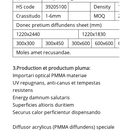
HS code
39205100
Density
1.2g/
Crassitudo
1-6mm
MOQ
200kg
Donec pretium diffundens sheet (mm)
1220x2440
1220x1830
300x300
300x450
300x600
600x600
600x1
Moles amet recusandae.
3.Production et productum pluma:
Importari optical PMMA materiae
UV repugnans, anti-canus et tempestas
resistens
Energy damnum salutaris
Superficies altioris duritiem
Securus calor perficientur dispensando
Diffusor acrylicus (PMMA diffundens) speciale