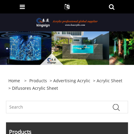
Home
>
Products
>
Advertising Acrylic
>
Acrylic Sheet
> Difusores Acrylic Sheet
Products