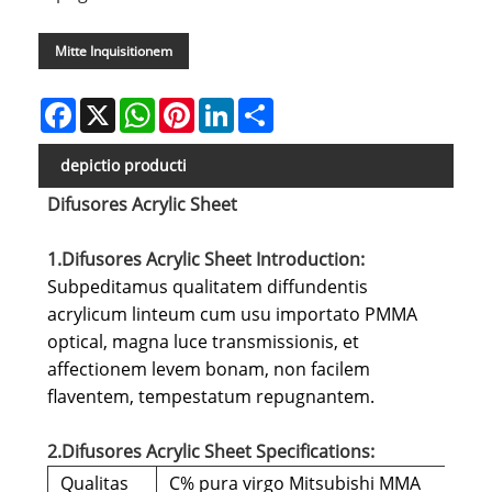
Mitte Inquisitionem
Facebook
X
WhatsApp
Pinterest
LinkedIn
Share
depictio producti
Difusores Acrylic Sheet
1.Difusores Acrylic Sheet Introduction:
Subpeditamus qualitatem diffundentis
acrylicum linteum cum usu importato PMMA
optical, magna luce transmissionis, et
affectionem levem bonam, non facilem
flaventem, tempestatum repugnantem.
2.Difusores Acrylic Sheet Specifications:
Qualitas
C% pura virgo Mitsubishi MMA