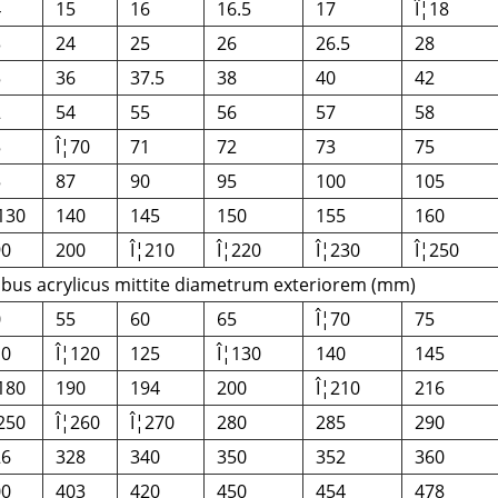
4
15
16
16.5
17
Î¦18
3
24
25
26
26.5
28
5
36
37.5
38
40
42
2
54
55
56
57
58
5
Î¦70
71
72
73
75
5
87
90
95
100
105
130
140
145
150
155
160
90
200
Î¦210
Î¦220
Î¦230
Î¦250
bus acrylicus mittite diametrum exteriorem (mm)
0
55
60
65
Î¦70
75
10
Î¦120
125
Î¦130
140
145
180
190
194
200
Î¦210
216
250
Î¦260
Î¦270
280
285
290
26
328
340
350
352
360
00
403
420
450
454
478