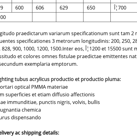
79
600
606
629
650
Î¦700
100
gitudo praedictarum variarum specificationum sunt tam 2
uentes specificationes 3 metrorum longitudinis: 200, 250, 280
, 828, 900, 1000, 1200, 1500.
Inter eos, Î¦1200 et 15500 sunt m
ssitudo et colores omnes fistulae praedictae emittentes na
 secundum exemplaria emptorum.
ighting tubus acrylicus productio et productio pluma:
ortari optical PMMA materiae
m superficies et etiam diffusio affectionis
ae immunditiae, punctis nigris, volvis, bullis
ugnantia chemica
urus dispensando
elivery ac shipping details
: