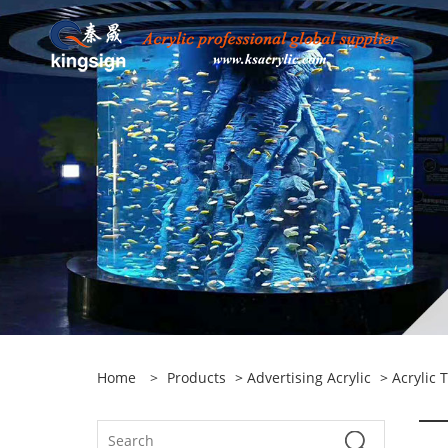
Home
>
Products
>
Advertising Acrylic
>
Acrylic 