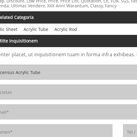
p, Discount, Low Price, Price, Price List, Quotation, CE, FDA, SGS, F
nda, Ultimas Vendere, XXX Anni Warantum, Classy, ​​Fancy
elated Categoria
lic Sheet
Acrylic Tube
Acrylic Rod
itte Inquisitionem
enter placet, ut inquisitionem tuam in forma infra exhibeas.