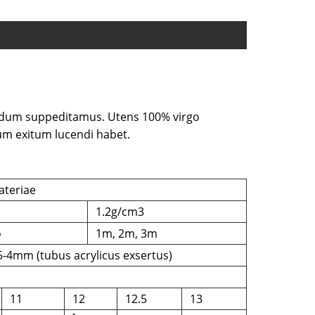
dendum suppeditamus. Utens 100% virgo
um exitum lucendi habet.
ateriae
1.2g/cm3
o
1m, 2m, 3m
5-4mm (tubus acrylicus exsertus)
11
12
12.5
13