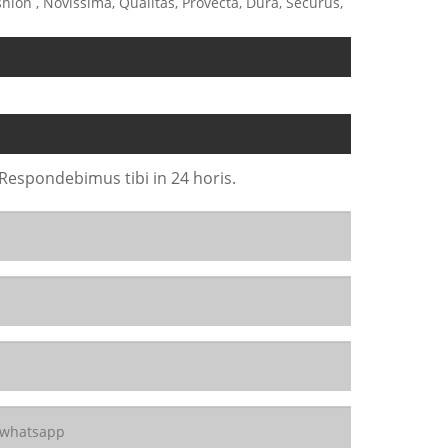
ashion , Novissima, Qualitas, Provecta, Dura, Securus,
 Respondebimus tibi in 24 horis.