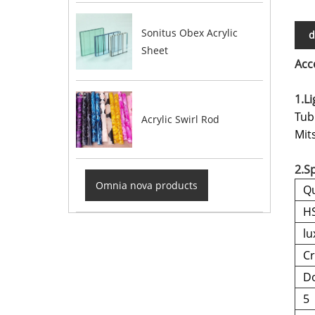
Sonitus Obex Acrylic
d
Sheet
Acc
1.L
Tub
Acrylic Swirl Rod
Mit
2.Sp
Omnia nova products
Qu
H
lu
Cr
Do
5