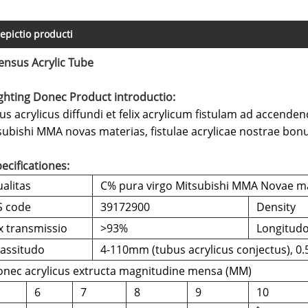
epictio producti
ensus Acrylic Tube
ighting Donec Product introductio:
us acrylicus diffundi et felix acrylicum fistulam ad accen
subishi MMA novas materias, fistulae acrylicae nostrae bon
ecificationes:
alitas
C% pura virgo Mitsubishi MMA Novae m
S code
39172900
Density
x transmissio
>93%
Longitud
assitudo
4-110mm (tubus acrylicus conjectus), 0.
nec acrylicus extructa magnitudine mensa (MM)
6
7
8
9
10