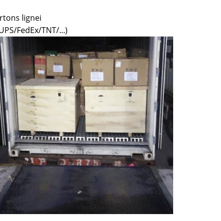
rtons lignei
UPS/FedEx/TNT/...)