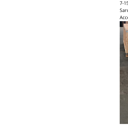
7-1
Sarc
Acc