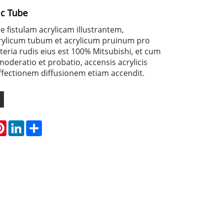
ic Tube
 fistulam acrylicam illustrantem,
rylicum tubum et acrylicum pruinum pro
teria rudis eius est 100% Mitsubishi, et cum
 moderatio et probatio, accensis acrylicis
ffectionem diffusionem etiam accendit.
atsApp
Pinterest
LinkedIn
Share