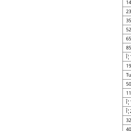
1
2
3
5
6
8
Î¦
1
Tu
5
1
Î¦
Î¦
3
4