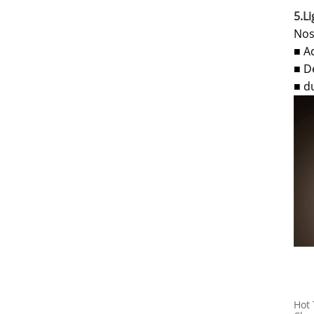
5.L
Nos
A
■
D
■
d
■
Hot 