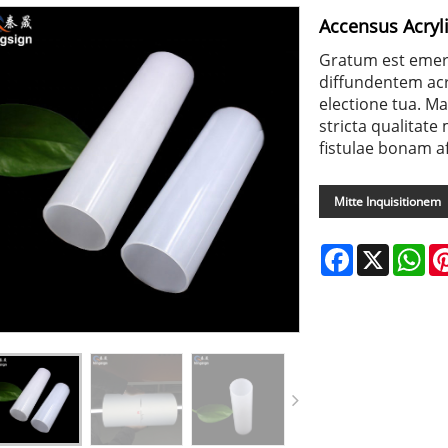
Accensus Acryl
Gratum est emere
diffundentem ac
electione tua. Ma
stricta qualitate
fistulae bonam a
Mitte Inquisitionem
Facebook
X
Wh