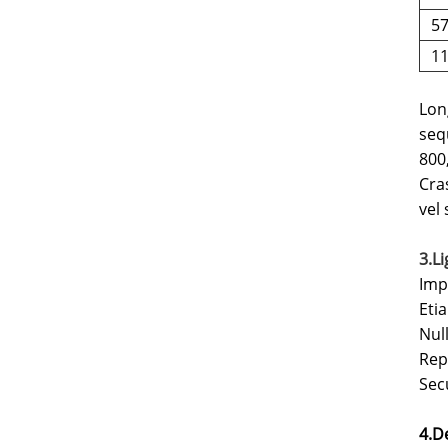
5
1
Lon
seq
800
Cra
vel
3.L
Imp
Etia
Null
Rep
Sec
4.D