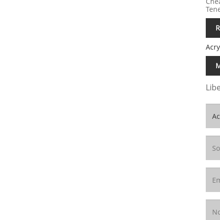
Chea
Tene
R
Acry
M
Lib