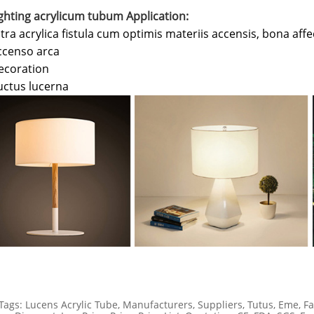
ighting acrylicum tubum Application:
tra acrylica fistula cum optimis materiis accensis, bona affe
ccenso arca
ecoration
uctus lucerna
Tags: Lucens Acrylic Tube, Manufacturers, Suppliers, Tutus, Eme, Fact