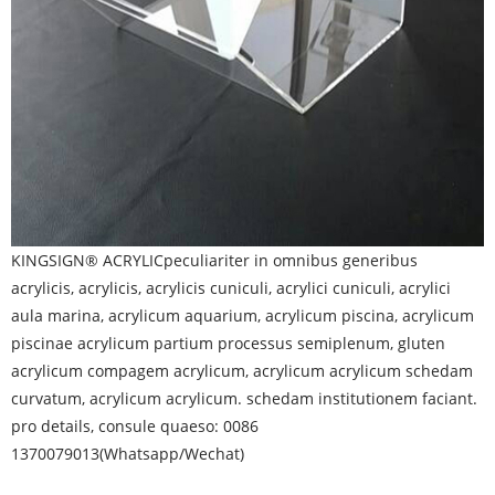
KINGSIGN® ACRYLIC
peculiariter in omnibus generibus
acrylicis, acrylicis, acrylicis cuniculi, acrylici cuniculi, acrylici
aula marina, acrylicum aquarium, acrylicum piscina, acrylicum
piscinae acrylicum partium processus semiplenum, gluten
acrylicum compagem acrylicum, acrylicum acrylicum schedam
curvatum, acrylicum acrylicum. schedam institutionem faciant.
pro details, consule quaeso: 0086
1370079013(Whatsapp/Wechat)