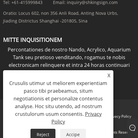
Tel:
+61-415999843
Email:
inquiry@shkingsign.com
Oratio:
Locus 602, non 356 Anli Road, Anting Nova Urbs,
Jiading Districtus Shanghai -201805, Sina
MITTE INQUISITIONEM
Percontationes de nostro Nando, Acrylico, Aquarium
Tank seu pretioso venditando, rogamus te nobis
electronicam relinquere et intra 24 horas continuari
erimus.
X
Crusulis utimur ut meliorem experientiam
QUAESTIO NOW
pasco tibi praebeamus, situm
negotiationis et personalize contentus
analyse. Hoc situ utendo, ad nostrum
crustulorum usum consentis.
Privacy
Links
Sitemap
RSS
XML
Privacy Policy
Policy
Copyright © 2021 KINGSIGN INDUSTRY (CHINA) LIMITED All Rights Reserved
Reject
Accipe