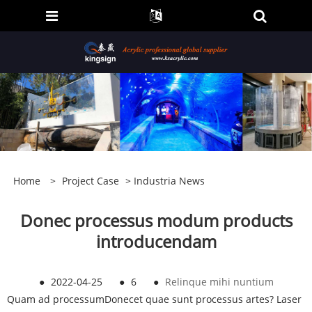
Home
>
Project Case
>
Industria News
Donec processus modum products
introducendam
●
2022-04-25
●
6
●
Relinque mihi nuntium
Quam ad processum
Donec
et quae sunt processus artes? Laser