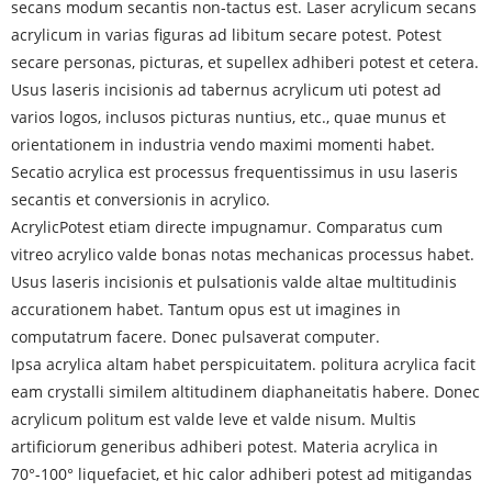
secans modum secantis non-tactus est. Laser acrylicum secans
acrylicum in varias figuras ad libitum secare potest. Potest
secare personas, picturas, et supellex adhiberi potest et cetera.
Usus laseris incisionis ad tabernus acrylicum uti potest ad
varios logos, inclusos picturas nuntius, etc., quae munus et
orientationem in industria vendo maximi momenti habet.
Secatio acrylica est processus frequentissimus in usu laseris
secantis et conversionis in acrylico.
Acrylic
Potest etiam directe impugnamur. Comparatus cum
vitreo acrylico valde bonas notas mechanicas processus habet.
Usus laseris incisionis et pulsationis valde altae multitudinis
accurationem habet. Tantum opus est ut imagines in
computatrum facere. Donec pulsaverat computer.
Ipsa acrylica altam habet perspicuitatem. politura acrylica facit
eam crystalli similem altitudinem diaphaneitatis habere. Donec
acrylicum politum est valde leve et valde nisum. Multis
artificiorum generibus adhiberi potest. Materia acrylica in
70°-100° liquefaciet, et hic calor adhiberi potest ad mitigandas