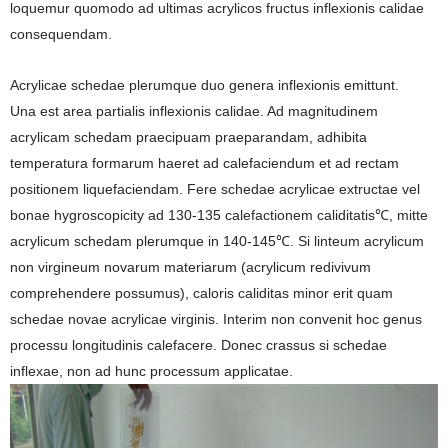
loquemur quomodo ad ultimas acrylicos fructus inflexionis calidae
consequendam.
Acrylicae schedae plerumque duo genera inflexionis emittunt.
Una est area partialis inflexionis calidae. Ad magnitudinem
acrylicam schedam praecipuam praeparandam, adhibita
temperatura formarum haeret ad calefaciendum et ad rectam
positionem liquefaciendam. Fere schedae acrylicae extructae vel
bonae hygroscopicity ad 130-135 calefactionem caliditatis
, mitte
℃
acrylicum schedam plerumque in 140-145
. Si linteum acrylicum
℃
non virgineum novarum materiarum (acrylicum redivivum
comprehendere possumus), caloris caliditas minor erit quam
schedae novae acrylicae virginis. Interim non convenit hoc genus
processu longitudinis calefacere. Donec crassus si
schedae
inflexae, non ad hunc processum applicatae.