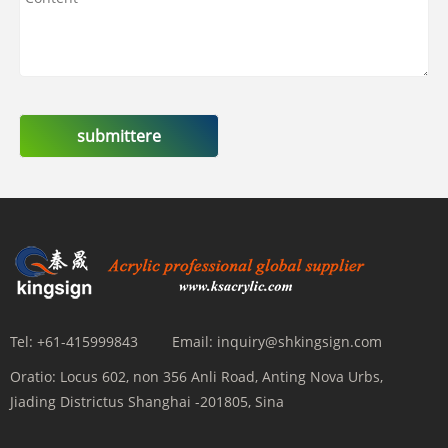
submittere
Tel:
+61-415999843
Email:
inquiry@shkingsign.com
Oratio:
Locus 602, non 356 Anli Road, Anting Nova Urbs,
Jiading Districtus Shanghai -201805, Sina