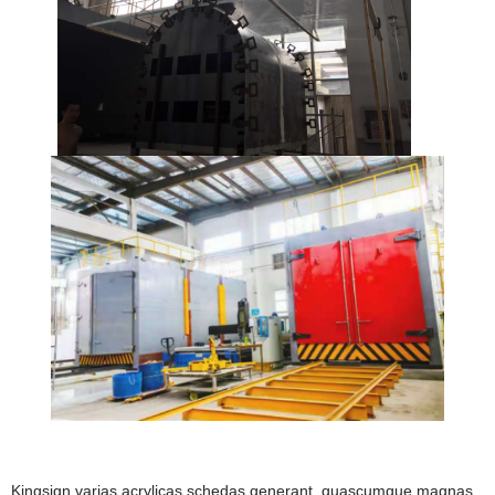
Kingsign varias acrylicas schedas generant, quascumque magnas